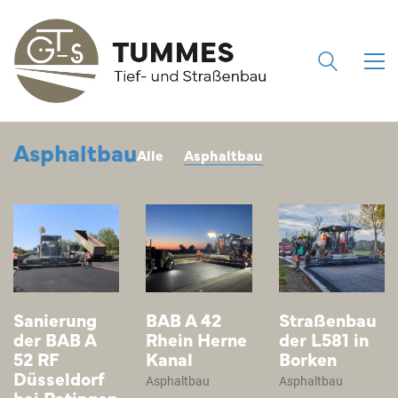
Asphaltbau
Alle
Asphaltbau
Sanierung
BAB A 42
Straßenbau
der BAB A
Rhein Herne
der L581 in
52 RF
Kanal
Borken
Düsseldorf
Asphaltbau
Asphaltbau
bei Ratingen