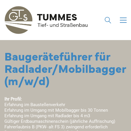
Baugeräteführer für
Radlader/Mobilbagger
(m/w/d)
Ihr Profil:
Erfahrung im Baustellenverkehr
Erfahrung im Umgang mit Mobilbagger bis 30 Tonnen
Erfahrung im Umgang mit Radlader bis 4 m3
Gültiger Erdbaumaschinenschein (jährliche Auffrischung)
Fahrerlaubnis B (PKW- alt FS 3) zwingend erforderlich