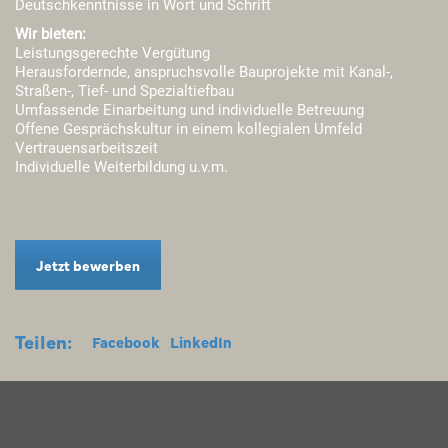
Deutschkenntnisse in Wort und Schrift
Wir bieten:
Leistungsgerechte Vergütung
Herausfordernde, anspruchsvolle Bauprojekte mit Kanal-,
Straßen-, Tief- und Spezialtiefbau
Umfassende Einarbeitung und individuelle Betreuung
Offene Gesprächskultur in einem kollegialen Umfeld
Vertrauensarbeitszeit
Individuelle Weiterbildung u.v.m.
Jetzt bewerben
Teilen:
Facebook
LinkedIn